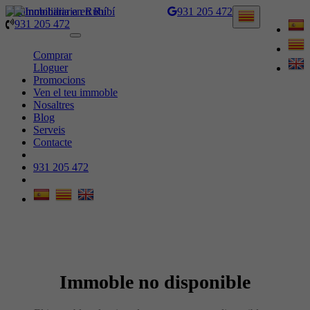
931 205 472
931 205 472
Toggle
navigation
Comprar
Lloguer
Promocions
Ven el teu immoble
Nosaltres
Blog
Serveis
Contacte
931 205 472
Immoble no disponible